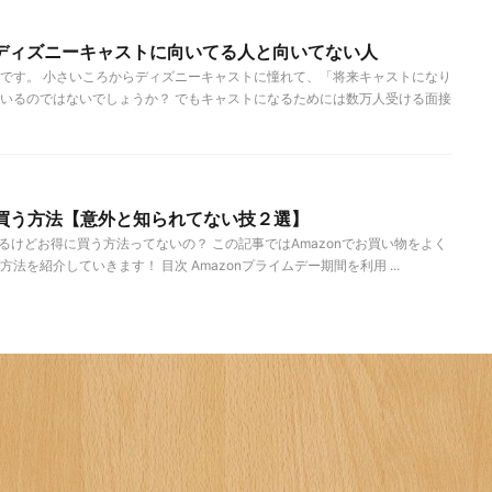
ディズニーキャストに向いてる人と向いてない人
です。 小さいころからディズニーキャストに憧れて、「将来キャストになり
いるのではないでしょうか？ でもキャストになるためには数万人受ける面接
に買う方法【意外と知られてない技２選】
するけどお得に買う方法ってないの？ この記事ではAmazonでお買い物をよく
を紹介していきます！ 目次 Amazonプライムデー期間を利用 ...