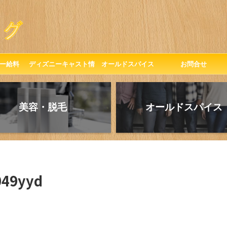
ー給料
ディズニーキャスト情
オールドスパイス
お問合せ
報
美容・脱毛
オールドスパイス
049yyd