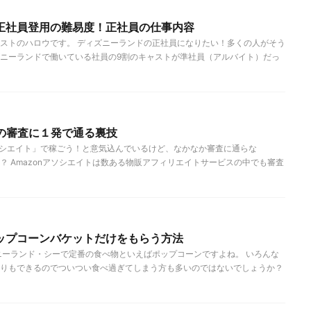
正社員登用の難易度！正社員の仕事内容
ストのハロウです。 ディズニーランドの正社員になりたい！多くの人がそう
ニーランドで働いている社員の9割のキャストが準社員（アルバイト）だっ
トの審査に１発で通る裏技
アソシエイト」で稼ごう！と意気込んでいるけど、なかなか審査に通らな
？ Amazonアソシエイトは数ある物販アフィリエイトサービスの中でも審査
ップコーンバケットだけをもらう方法
ニーランド・シーで定番の食べ物といえばポップコーンですよね。 いろんな
りもできるのでついつい食べ過ぎてしまう方も多いのではないでしょうか？