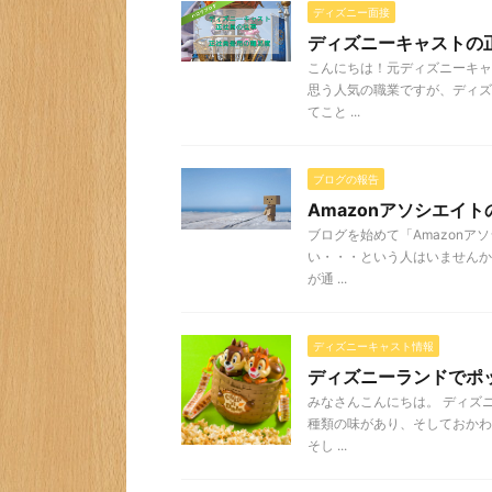
ディズニー面接
ディズニーキャストの
こんにちは！元ディズニーキャ
思う人気の職業ですが、ディズ
てこと ...
ブログの報告
Amazonアソシエイ
ブログを始めて「Amazon
い・・・という人はいませんか
が通 ...
ディズニーキャスト情報
ディズニーランドでポ
みなさんこんにちは。 ディズ
種類の味があり、そしておかわ
そし ...