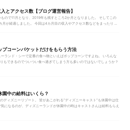
収入とアクセス数【ブログ運営報告】
もので11月となり、2019年も残すところ2か月となりました。 そしてこの
月が経過しました。 今回は4カ月目の収入やアクセス数などをまったり ...
ップコーンバケットだけをもらう方法
ニーランド・シーで定番の食べ物といえばポップコーンですよね。 いろんな
りもできるのでついつい食べ過ぎてしまう方も多いのではないでしょうか？
休園中の給料はいくら？
のディズニーリゾート。 皆があこがれる”ディズニーキャスト”も休園中は仕
で気になるのが、ディズニーランドが休園中の時はキャストさんは給料もらえ