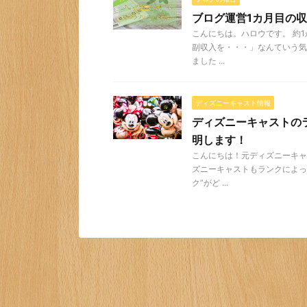
ブログ運営1カ月目の
こんにちは。ハロウです。 約
副収入を・・・」なんていう気
ました ...
ディズニーキャスト情報
ディズニーキャストの
明します！
こんにちは！元ディズニーキャ
ズニーキャストもランクによっ
ク”がど ...