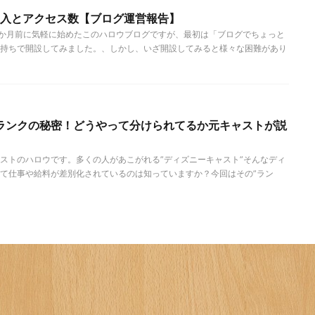
収入とアクセス数【ブログ運営報告】
1か月前に気軽に始めたこのハロウブログですが、最初は「ブログでちょっと
持ちで開設してみました。、しかし、いざ開設してみると様々な困難があり
ランクの秘密！どうやって分けられてるか元キャストが説
ストのハロウです。多くの人があこがれる”ディズニーキャスト”そんなディ
て仕事や給料が差別化されているのは知っていますか？今回はその”ラン