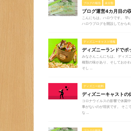
ブログの報告
未分類
ブログ運営4カ月目の
こんにちは。ハロウです。 早い
ハロウブログを開設してから4カ
ディズニーキャスト情報
ディズニーランドでポ
みなさんこんにちは。 ディズ
種類の味があり、そしておかわ
そし ...
ディズニー給料
ディズニーキャストの
コロナウイルスの影響で休園中
事がないのが現状です。 そこ
な ...
ブログの報告