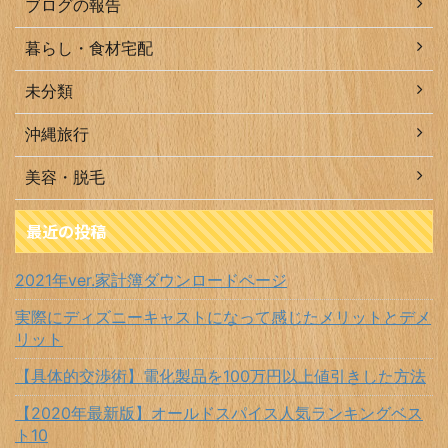
ブログの報告
暮らし・食材宅配
未分類
沖縄旅行
美容・脱毛
最近の投稿
2021年ver.家計簿ダウンロードページ
実際にディズニーキャストになって感じたメリットとデメ
リット
【具体的交渉術】電化製品を100万円以上値引きした方法
【2020年最新版】オールドスパイス人気ランキングベス
ト10