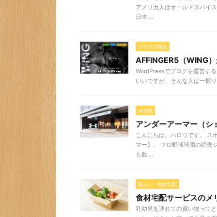
アメリカ人はオールドスパイス
日本 ...
ブログの報告
AFFINGER5（WI
WordPressでブログを運
いいですが、そんな人は一握りで
未分類
アンダーアーマー（シ
こんにちは。ハロウです。 ス
マー】。 プロ野球球団の読売
も数 ...
暮らし・食材宅配
食材宅配サービスのメ
乳幼児を連れての買い物ってと