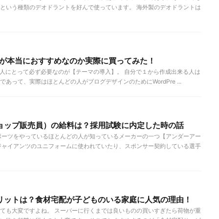
という種類のデオドラントを好んで使っています。 海外製のデオドラントは
NG）が本当におすすめなのか実際に買ってみた！
営する人にとって必ず必要なのが【テーマの導入】。 自分で１から作成出来る人は
あって、実際はほとんどの人がブログデザインのためにWordPre ...
ョップ販売員）の給料は？採用試験に内定した時の話
ポーツをやっているほとんどの人が知っているメーカーの一つ【アンダーアー
ジャイアンツのユニフォームに使われていたり、スポンサー契約している選手
リットは？食材宅配が子どものいる家庭に人気の理由！
ても大変ですよね。 スーパーに行くまでは良いものの買いすぎたら荷物が重