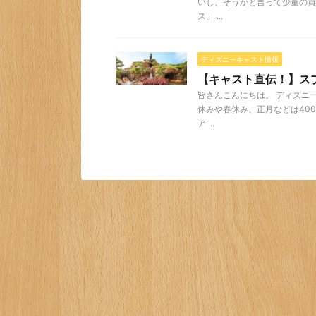
いし、そうかと言って少量の買
ス」 ...
ディズニーキャスト情報
【キャスト直伝！】ス
皆さんこんにちは。 ディズニ
休みや春休み、正月などは40
ア ...