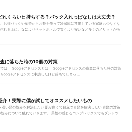
どれくらい日持ちする？パック入れっぱなしは大丈夫？
、お茶パックや葉茶からお茶を作って冷蔵庫に常備している家庭も少なくな
作れる上に、なによりペットボトルで買うより安いなど多くのメリットがあ
審査に落ちた時の10個の対策
記事では ・Googleアドセンスとは ・Googleアドセンスの審査に落ちた時の対策
oogleアドセンスに申請したけど落ちてしまっ ...
紹介！実際に僕が試してオススメしたいもの
め 濃い髭の悩みを解決したい 肌が白くて目立つ青髭を解決したい 青髭の対策
の悩みについて触れていきます。 男性の感じるコンプレックスでもダントツ