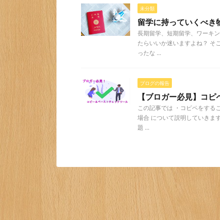
未分類
留学に持っていくべき
長期留学、短期留学、ワーキン
たらいいか迷いますよね？ そ
ったな ...
ブログの報告
【ブロガー必見】コピ
この記事では ・コピペをする
場合 について説明していきま
題 ...