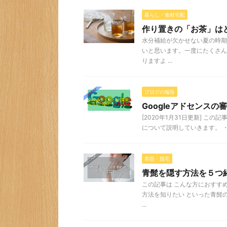
暮らし・食材宅配
作り置きの「お茶」は
水分補給が欠かせない夏の時期
いと思います。一度にたくさん
りますよ ...
ブログの報告
Googleアドセンスの
[2020年1月31日更新] この
について説明していきます。 ・G
美容・脱毛
青髭を隠す方法を５つ
この記事は こんな方におすす
方法を知りたい といった青髭
...