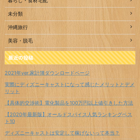
暮らし・食材宅配
未分類
沖縄旅行
美容・脱毛
最近の投稿
2021年ver.家計簿ダウンロードページ
実際にディズニーキャストになって感じたメリットとデメ
リット
【具体的交渉術】電化製品を100万円以上値引きした方法
【2020年最新版】オールドスパイス人気ランキングベス
ト10
ディズニーキャストは安定して稼げないって本当？