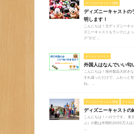
ディズニーキャスト情報
ディズニーキャストの
明します！
こんにちは！元ディズニーキャ
ズニーキャストもランクによっ
ク”がど ...
オールドスパイス
外国人はなんでいい匂
こんにちは！海外製品大好きな
すれ違っただけで、ふわっと甘
ね。 ...
ディズニーキャスト情報
ディズニ
ディズニーキャストの
こんにちは！ハロウです。 東
ぶ）の数は年間約3000万人ほ
...