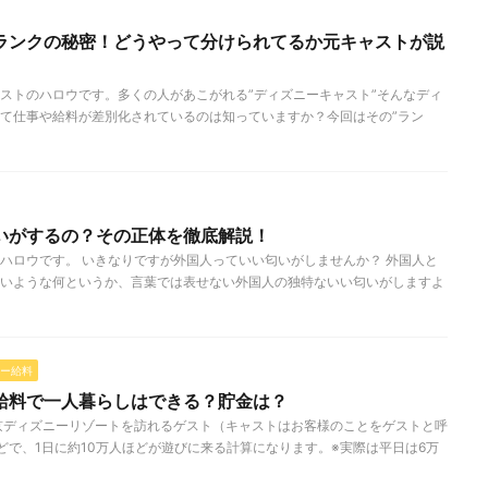
ランクの秘密！どうやって分けられてるか元キャストが説
ストのハロウです。多くの人があこがれる”ディズニーキャスト”そんなディ
て仕事や給料が差別化されているのは知っていますか？今回はその”ラン
いがするの？その正体を徹底解説！
ハロウです。 いきなりですが外国人っていい匂いがしませんか？ 外国人と
いような何というか、言葉では表せない外国人の独特ないい匂いがしますよ
ー給料
給料で一人暮らしはできる？貯金は？
京ディズニーリゾートを訪れるゲスト（キャストはお客様のことをゲストと呼
どで、1日に約10万人ほどが遊びに来る計算になります。※実際は平日は6万