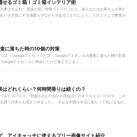
隠せるゴミ箱！ゴミ箱インテリア術
大事ですよね！ 普段の良い空間づくりだったり、友人などのお客さんが来た
れいさを気にする場面も少なからずあることでしょう。 だけどそこで弊害が
審査に落ちた時の10個の対策
記事では ・Googleアドセンスとは ・Googleアドセンスの審査に落ちた時の対策
oogleアドセンスに申請したけど落ちてしまっ ...
果はどれくらい？何時間香りは続くの？
ールドスパイス。 外国人のいい匂いの理由はこのオールドスパイスで、この
を買う日本人も増えてきました。 そんな中購入するにあたって気になるの
グ、アイキャッチに使えるフリー画像サイト紹介