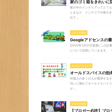
家のゴミ箱をきれいに
家の中のインテリアってとても
ときなど、インテリアや家のき
出て ...
ブログの報告
Googleアドセンスの
[2020年1月31日更新] この
について説明していきます。 ・G
オールドスパイス
オールドスパイスの効
外国人の多くの人が愛用するオ
匂いに憧れてオールドスパイス
が ...
ブログの報告
【ブロガー必読】ブロ