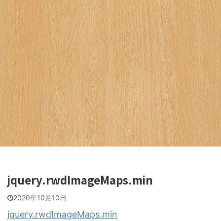
jquery.rwdImageMaps.min
2020年10月10日
jquery.rwdImageMaps.min