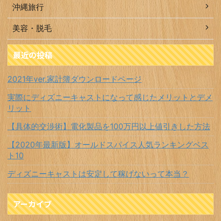
沖縄旅行
美容・脱毛
最近の投稿
2021年ver.家計簿ダウンロードページ
実際にディズニーキャストになって感じたメリットとデメ
リット
【具体的交渉術】電化製品を100万円以上値引きした方法
【2020年最新版】オールドスパイス人気ランキングベス
ト10
ディズニーキャストは安定して稼げないって本当？
アーカイブ