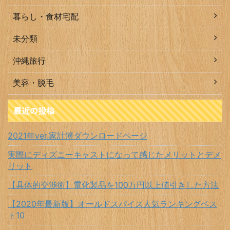
暮らし・食材宅配
未分類
沖縄旅行
美容・脱毛
最近の投稿
2021年ver.家計簿ダウンロードページ
実際にディズニーキャストになって感じたメリットとデメ
リット
【具体的交渉術】電化製品を100万円以上値引きした方法
【2020年最新版】オールドスパイス人気ランキングベス
ト10