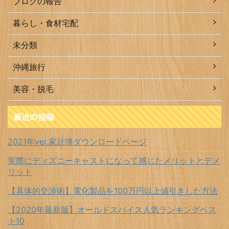
ブログの報告
暮らし・食材宅配
未分類
沖縄旅行
美容・脱毛
最近の投稿
2021年ver.家計簿ダウンロードページ
実際にディズニーキャストになって感じたメリットとデメ
リット
【具体的交渉術】電化製品を100万円以上値引きした方法
【2020年最新版】オールドスパイス人気ランキングベス
ト10