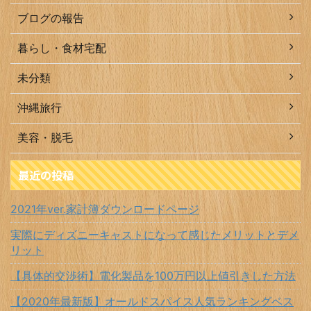
ブログの報告
暮らし・食材宅配
未分類
沖縄旅行
美容・脱毛
最近の投稿
2021年ver.家計簿ダウンロードページ
実際にディズニーキャストになって感じたメリットとデメ
リット
【具体的交渉術】電化製品を100万円以上値引きした方法
【2020年最新版】オールドスパイス人気ランキングベス