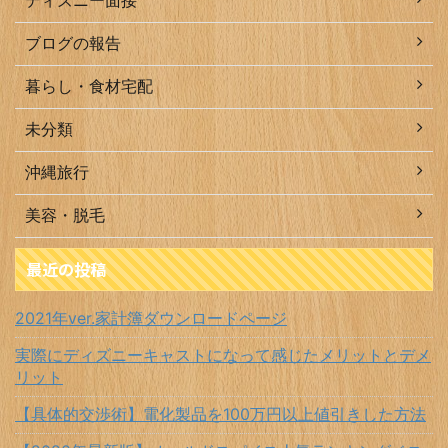
ディズニー面接
ブログの報告
暮らし・食材宅配
未分類
沖縄旅行
美容・脱毛
最近の投稿
2021年ver.家計簿ダウンロードページ
実際にディズニーキャストになって感じたメリットとデメ
リット
【具体的交渉術】電化製品を100万円以上値引きした方法